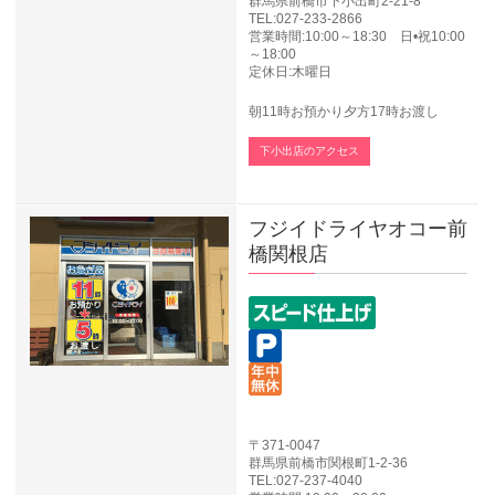
群馬県前橋市下小出町2-21-8
TEL:027-233-2866
営業時間:10:00～18:30 日•祝10:00
～18:00
定休日:木曜日
朝11時お預かり夕方17時お渡し
下小出店のアクセス
フジイドライヤオコー前
橋関根店
〒371-0047
群馬県前橋市関根町1-2-36
TEL:027-237-4040